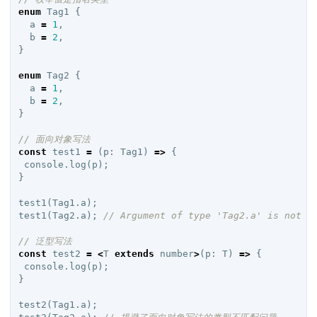
enum
Tag1
{
a
=
1
,
b
=
2
,
}
enum
Tag2
{
a
=
1
,
b
=
2
,
}
// 面向对象写法
const
test1
=
(
p
:
Tag1
)
=>
{
console
.
log
(
p
);
}
test1
(
Tag1
.
a
);
test1
(
Tag2
.
a
);
// Argument of type 'Tag2.a' is not a
// 泛型写法
const
test2
=
<
T
extends
number
>
(
p
:
T
)
=>
{
console
.
log
(
p
);
}
test2
(
Tag1
.
a
);