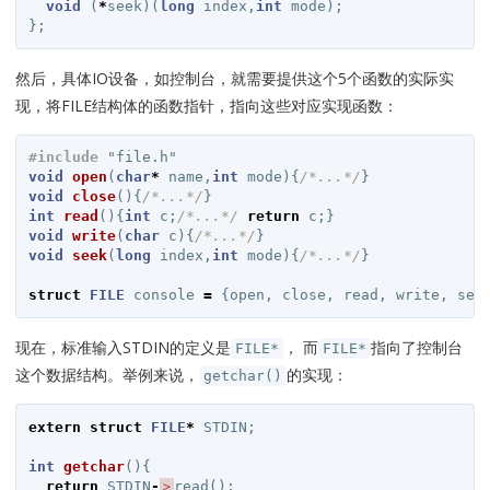
void
(
*
seek
)(
long
index
,
int
mode
);
};
然后，具体IO设备，如控制台，就需要提供这个5个函数的实际实
现，将FILE结构体的函数指针，指向这些对应实现函数：
#include
"file.h"
void
open
(
char
*
name
,
int
mode
){
/*...*/
}
void
close
(){
/*...*/
}
int
read
(){
int
c
;
/*...*/
return
c
;}
void
write
(
char
c
){
/*...*/
}
void
seek
(
long
index
,
int
mode
){
/*...*/
}
struct
FILE
console
=
{
open
,
close
,
read
,
write
,
see
现在，标准输入STDIN的定义是
， 而
指向了控制台
FILE*
FILE*
这个数据结构。举例来说，
的实现：
getchar()
extern
struct
FILE
*
STDIN
;
int
getchar
(){
return
STDIN
-
＞
read
();