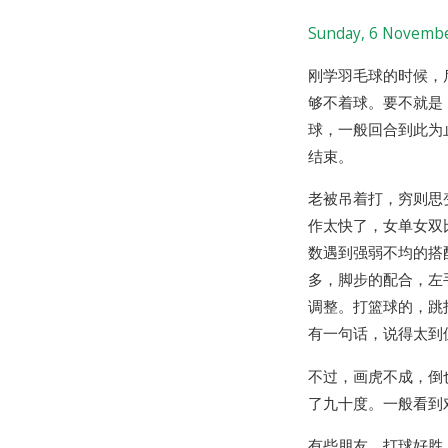
Sunday, 6 Novemb
刚学羽毛球的时候，
够不着球。要不就是
球，一般回合到此为
结束。
老被吊着打，穷则思
作太快了，女单女双
数遇到强弱不均的搭
多，脚步的配合，左
调整。打篮球的，跳
有一句话，说得太到
不过，画虎不成，倒
了九十度。一般看到
有些朋友，打球好胜