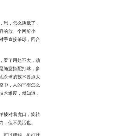
，恩，怎么跳低了，
容的放一个网前小
对手直接杀球，回合
，看了用处不大，动
是随意搭配打球，多
现杀球的技术要点太
空中，人的平衡怎么
技术难度，就知道，
拍棱对着虎口，旋转
力，但不灵活也。
，可以理解。但打球